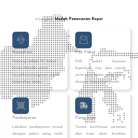
4 Langkah
Mudah Pemesanan Koper
Konsultasi
Pilih Paket
Hubungi Admin PT Artlyn
Pilih paket layanan
Kreasi Mandiri untuk
keperluan haji dan umroh
konsultasi mengenai segala
serta jenis koper yang sesuai
kebutuhan anda.
dengan kebutuhan Anda.
Pembayaran
Pengiriman
Lakukan pembayaran sesuai
Terima konfirmasi pesanan
dengan paket yang telah
dan kami akan kirimkan