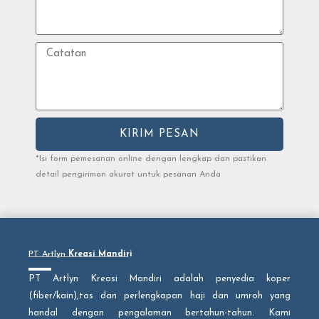
a
m
a
C
t
a
t
a
t
a
KIRIM PESAN
n
*Isi form pemesanan online dengan lengkap dan pastikan
detail pengiriman akurat untuk pesanan Anda
PT Artlyn
Kreasi Mandiri
PT Artlyn Kreasi Mandiri adalah penyedia koper
(fiber/kain),tas dan perlengkapan haji dan umroh yang
handal dengan pengalaman bertahun-tahun. Kami