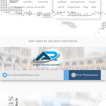
dipilih melalui metode
jadwal pengiriman koper
pembayaran yang tersedia.
serta keperluan haji dan
umroh Anda.
SIAP KIRIM KE SELURUH INDONESIA
www.akmpabrikkoper.com
Form Pemesanan