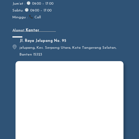
o
Jum’at :
09:00 – 17:00
p
Sabtu:
09:00 – 17:00
e
Minggu :
Call
1
Alamat
Kantor
Jl. Raya Jelupang No. 95
jelupang, Kec. Serpong Utara, Kota Tangerang Selatan,
Banten 15323