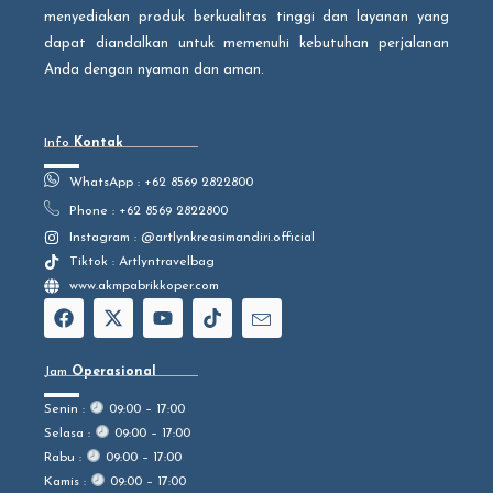
menyediakan produk berkualitas tinggi dan layanan yang
dapat diandalkan untuk memenuhi kebutuhan perjalanan
Anda dengan nyaman dan aman.
Info
Kontak
WhatsApp : +62 8569 2822800
Phone : +62 8569 2822800
Instagram : @artlynkreasimandiri.official
Tiktok : Artlyntravelbag
www.akmpabrikkoper.com
F
X
Y
T
I
a
-
o
i
c
c
t
u
k
o
e
w
t
t
n
Jam
Operasional
b
i
u
o
-
o
t
b
k
e
Senin :
09:00 – 17:00
o
t
e
n
Selasa :
09:00 – 17:00
k
e
v
Rabu :
09:00 – 17:00
r
e
l
Kamis :
09:00 – 17:00