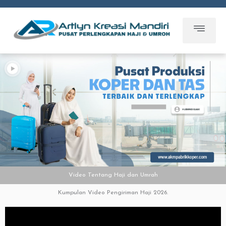
Skip
to
content
Video Tentang Haji dan Umrah
Kumpulan Video Pengiriman Haji 2026.